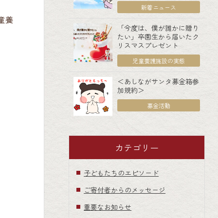
新着ニュース
童養
「今度は、僕が誰かに贈り
たい」卒園生から届いたク
リスマスプレゼント
児童養護施設の実態
＜あしながサンタ募金箱参
加規約＞
募金活動
カテゴリー
子どもたちのエピソード
ご寄付者からのメッセージ
重要なお知らせ