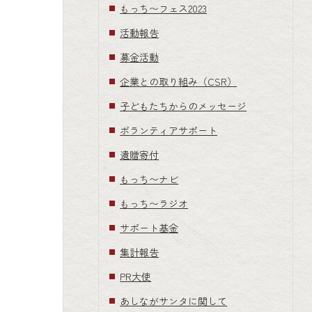
もっち〜フェス2023
活動報告
募金活動
企業との取り組み（CSR）
子どもたちからのメッセージ
ボランティアサポート
遺贈寄付
もっち〜ナビ
もっち〜ラジオ
サポート基金
集計報告
PR大使
あしながサンタに関して