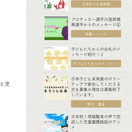
日本子ども未来展
プロサッカー選手川澄奈穂
美選手からのメッセージ④
新着ニュース
子どもたちからのお礼のメ
ッセージ紹介１２
子どもたちからのメッセージ
日本子ども未来展のボラン
と児
ティアで参加してくださる
方を募集※現在は募集終了
しています。
寄付・募金
日本初！現場職員の声で完
成した児童養護施設のアニ
メ