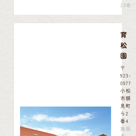
23名
育
松
園
〒
923-
0977
小松
市額
見町
ら2
番4
施設