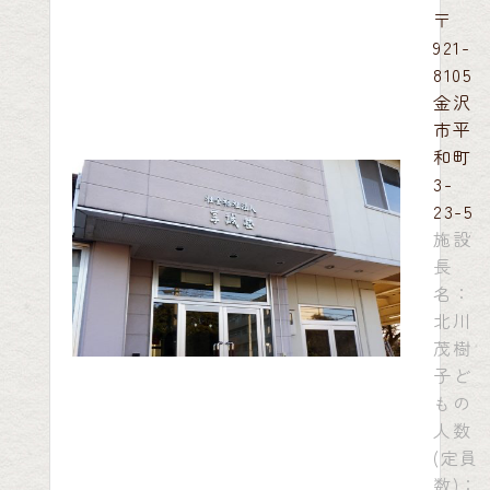
〒
921-
8105
金沢
市平
和町
3-
23-5
施設
長
名：
北川
茂樹
子ど
もの
人数
(定員
数)：