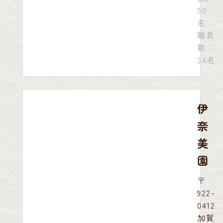
50
名
職員
数：
34名
伊
奈
美
園
〒
922-
0412
加賀