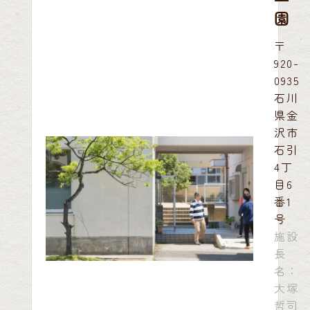
園
〒
920-
0935
石川
県金
沢市
石引
4丁
目6
番1
号
施設
長
名：
大塚
哲司