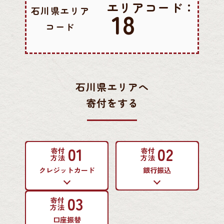
エリアコード：
石川県エリア
18
コード
石川県エリアへ
寄付をする
01
02
寄付
寄付
方法
方法
クレジットカード
銀行振込
03
寄付
方法
口座振替