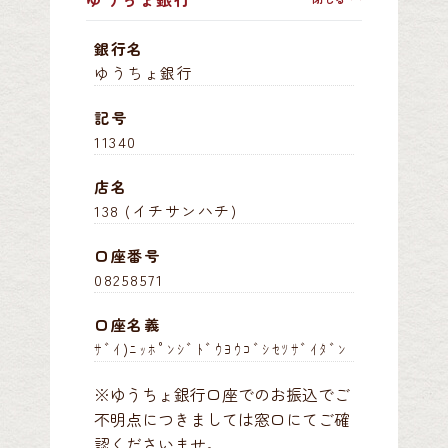
銀行名
ゆうちょ銀行
記号
11340
店名
138 (イチサンハチ)
口座番号
08258571
口座名義
ｻﾞｲ)ﾆｯﾎﾟﾝｼﾞﾄﾞｳﾖｳｺﾞｼｾﾂｻﾞｲﾀﾞﾝ
※ゆうちょ銀行口座でのお振込でご
不明点につきましては窓口にてご確
認くださいませ。