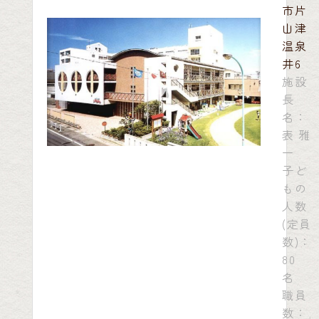
市片
山津
温泉
井6
施設
長
名：
表 雅
一
子ど
もの
人数
(定員
数)：
80
名
職員
数：