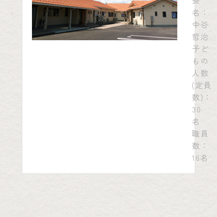
長
名：
中谷
哲治
子ど
もの
人数
(定員
数)：
30
名
職員
数：
16名