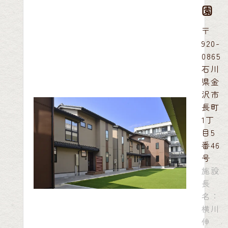
園
〒
920-
0865
石川
県金
沢市
長町
1丁
目5
番46
号
施設
長
名：
横川
伸