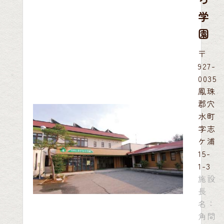
学
園
〒
927-
0035
鳳珠
郡穴
水町
字志
ケ浦
15-
1-3
施設
長
名：
角間