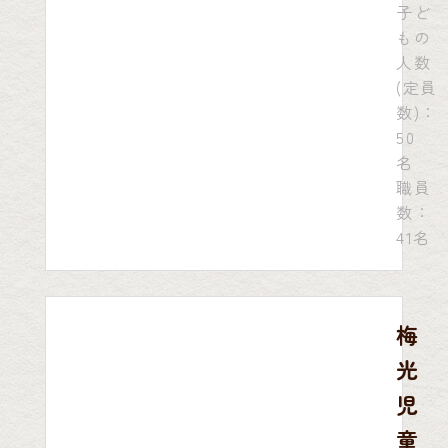
子ど
もの
人数
(定員
数)：
50
名
職員
数：
41名
梅
光
児
童