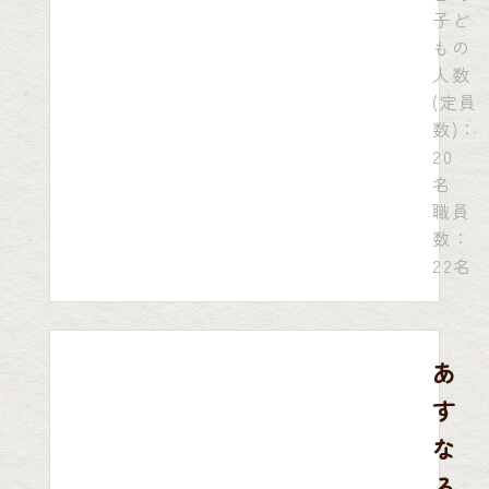
子ど
もの
人数
(定員
数)：
20
名
職員
数：
22名
あ
す
な
ろ