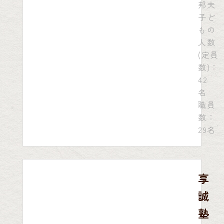
邦夫
子ど
もの
人数
(定員
数)：
42
名
職員
数：
29名
享
誠
塾