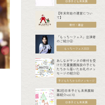
日本子ども未来展
【年末年始の運営につい
て】
寄付・募金
「もっち〜フェス」出演者
のご紹介④
もっち〜フェス2023
あしながサンタの寄付を受
けた児童養護施設の子ども
たちから届いたお礼のメッ
セージの紹介④
子どもたちからのメッセージ
第2回日本子ども未来展絵
画紹介vol.10
日本子ども未来展