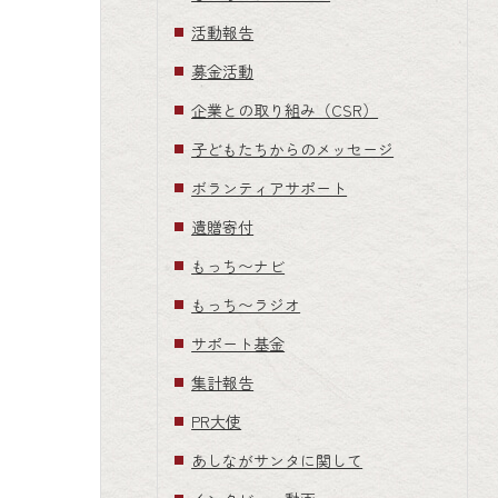
活動報告
募金活動
企業との取り組み（CSR）
子どもたちからのメッセージ
ボランティアサポート
遺贈寄付
もっち〜ナビ
もっち〜ラジオ
サポート基金
集計報告
PR大使
あしながサンタに関して