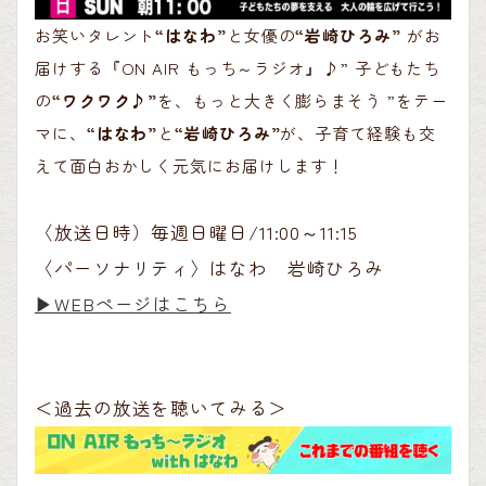
お笑いタレント
“はなわ”
と女優の
“岩崎ひろみ”
がお
届けする『ON AIR もっち～ラジオ』♪” 子どもたち
の
“ワクワク♪”
を、もっと大きく膨らまそう ”をテー
マに、
“はなわ”
と
“岩崎ひろみ”
が、子育て経験も交
えて面白おかしく元気にお届けします！
〈放送日時）毎週日曜日/11:00～11:15
〈パーソナリティ〉はなわ 岩崎ひろみ
▶︎WEBページはこちら
＜過去の放送を聴いてみる＞