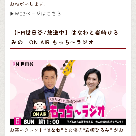
おねがいします。
▶︎WEBページはこちら
【FM世田谷/放送中】はなわと岩崎ひろ
みの ON AIR もっち〜ラジオ
お笑いタレント
“はなわ”
と女優の
“岩崎ひろみ”
がお