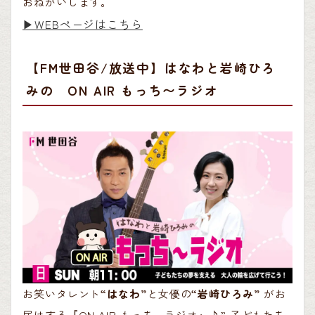
おねがいします。
▶︎WEBページはこちら
【FM世田谷/放送中】はなわと岩崎ひろ
みの ON AIR もっち〜ラジオ
お笑いタレント
“はなわ”
と女優の
“岩崎ひろみ”
がお
届けする『ON AIR もっち～ラジオ』♪” 子どもたち