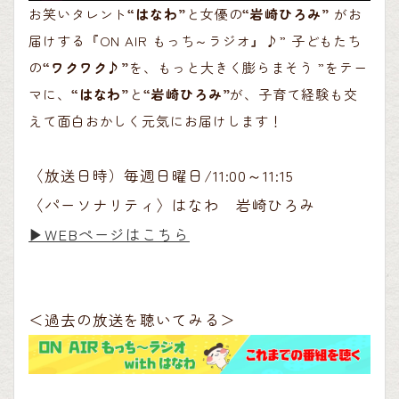
お笑いタレント
“はなわ”
と女優の
“岩崎ひろみ”
がお
届けする『ON AIR もっち～ラジオ』♪” 子どもたち
の
“ワクワク♪”
を、もっと大きく膨らまそう ”をテー
マに、
“はなわ”
と
“岩崎ひろみ”
が、子育て経験も交
えて面白おかしく元気にお届けします！
〈放送日時）毎週日曜日/11:00～11:15
〈パーソナリティ〉はなわ 岩崎ひろみ
▶︎WEBページはこちら
＜過去の放送を聴いてみる＞