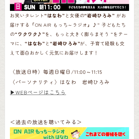
お笑いタレント
“はなわ”
と女優の
“岩崎ひろみ”
がお
届けする『ON AIR もっち～ラジオ』♪” 子どもたち
の
“ワクワク♪”
を、もっと大きく膨らまそう ”をテー
マに、
“はなわ”
と
“岩崎ひろみ”
が、子育て経験も交
えて面白おかしく元気にお届けします！
〈放送日時）毎週日曜日/11:00～11:15
〈パーソナリティ〉はなわ 岩崎ひろみ
▶︎WEBページはこちら
＜過去の放送を聴いてみる＞