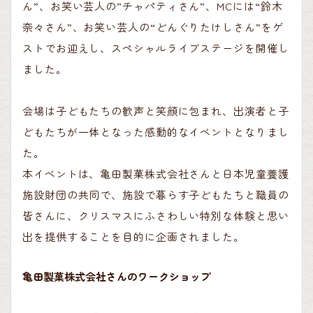
ん
”
、お笑い芸人の
”
チャパティさん
”
、
MC
には
“
鈴木
奈々さ
ん
”
、お笑い芸人の
“
どんぐりたけしさん
”
をゲ
ストでお迎えし、スペシャルライブステージを開催し
ました。
会場
は子どもたちの歓声と笑顔に包まれ、出演者と子
どもたちが一体となった感動的なイベントとなりまし
た。
本イベントは、亀田製菓株式会社さんと日本児童養護
施設財団の共同で、施設で暮らす子どもたちと職員
の
皆さんに、クリスマスにふさわしい特別な体験と思い
出を提供することを目的に企画されました。
亀田製菓株式会社さんのワークショップ