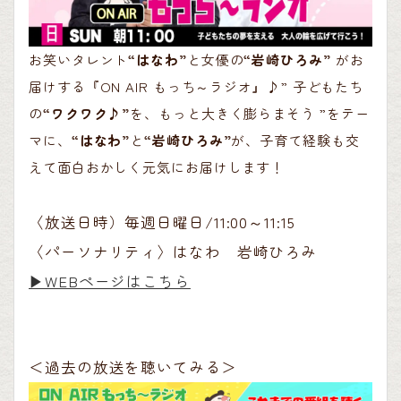
お笑いタレント
“はなわ”
と女優の
“岩崎ひろみ”
がお
届けする『ON AIR もっち～ラジオ』♪” 子どもたち
の
“ワクワク♪”
を、もっと大きく膨らまそう ”をテー
マに、
“はなわ”
と
“岩崎ひろみ”
が、子育て経験も交
えて面白おかしく元気にお届けします！
〈放送日時）毎週日曜日/11:00～11:15
〈パーソナリティ〉はなわ 岩崎ひろみ
▶︎WEBページはこちら
＜過去の放送を聴いてみる＞