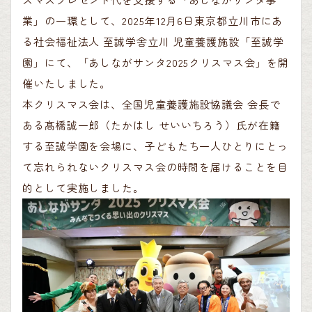
業」の一環として、
2025
年
12
月
6
日東京都立川市にあ
る社会福祉法人
至
誠学舎立川
児童養護施設「至誠学
園」にて、「あしながサンタ
2025
クリスマス会」を開
催いたしました。
本クリ
スマス会は、全国児童養護施設協議会
会長で
ある髙橋誠一郎（たかはし
せいいちろう）氏が在籍
する至誠
学園を会場に、子どもたち一人ひとりにとっ
て忘れられないクリスマス会の時間を届けることを目
的として実
施しました。