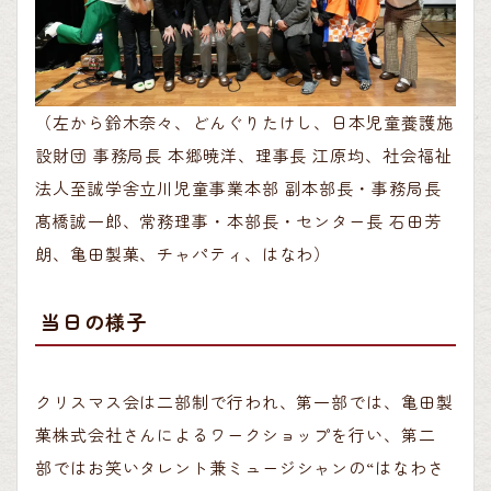
（左から鈴木奈々、どんぐりたけし、日本児童養護施
設財団
事務局長
本郷暁洋、理事長
江原均、社会福祉
法人至誠学舎立川児童
事業本部
副本部長・事務局長
髙橋誠一郎、常務理事・本部長・センター長
石田芳
朗、亀田製菓、チャパティ、はなわ）
当日の様子
クリスマス会は二部制で行われ、第一部では、亀田製
菓株式会社さんによるワークショップを行い、第二
部
ではお笑いタレント兼ミュージシャンの
“
はなわさ