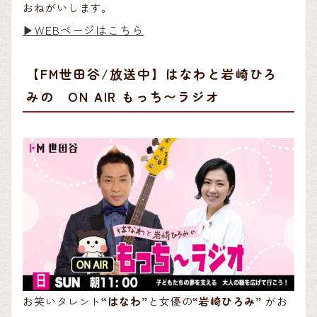
おねがいします。
▶︎WEBページはこちら
【FM世田谷/放送中】はなわと岩崎ひろ
みの ON AIR もっち〜ラジオ
お笑いタレント
“はなわ”
と女優の
“岩崎ひろみ”
がお