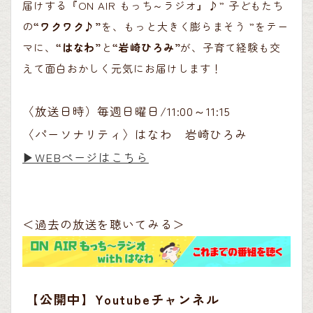
届けする『ON AIR もっち～ラジオ』♪” 子どもたち
の
“ワクワク♪”
を、もっと大きく膨らまそう ”をテー
マに、
“はなわ”
と
“岩崎ひろみ”
が、子育て経験も交
えて面白おかしく元気にお届けします！
〈放送日時）毎週日曜日/11:00～11:15
〈パーソナリティ〉はなわ 岩崎ひろみ
▶︎WEBページはこちら
＜過去の放送を聴いてみる＞
【公開中】Youtubeチャンネル