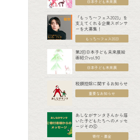
日本子ども未来展
「もっち〜フェス2023」を
支えてくれる企業スポンサ
ーを大募集！
もっち〜フェス2023
第2回日本子ども未来展絵
画紹介vol.90
日本子ども未来展
税額控除に関するお知らせ
重要なお知らせ
あしながサンタさんから届
いた子どもたちへのメッセ
ージその⑥
寄付・募金