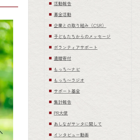
活動報告
募金活動
企業との取り組み（CSR）
子どもたちからのメッセージ
ボランティアサポート
遺贈寄付
もっち〜ナビ
もっち〜ラジオ
サポート基金
集計報告
PR大使
あしながサンタに関して
インタビュー動画