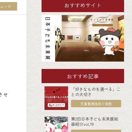
おすすめサイト
ュース
おすすめ記事
「好きなものを選べる」こ
させ
との大切さ
児童養護施設の実態
第2回日本子ども未来展絵
画紹介vol.19