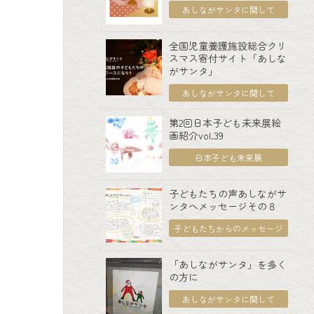
あしながサンタに関して
全国児童養護施設総合クリ
スマス寄付サイト「あしな
がサンタ」
あしながサンタに関して
第2回日本子ども未来展絵
画紹介vol.39
日本子ども未来展
子どもたちの声あしながサ
ンタへメッセージその８
子どもたちからのメッセージ
「あしながサンタ」を多く
の方に
あしながサンタに関して