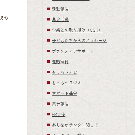
活動報告
認の
募金活動
企業との取り組み（CSR）
子どもたちからのメッセージ
ボランティアサポート
遺贈寄付
もっち〜ナビ
もっち〜ラジオ
サポート基金
集計報告
PR大使
あしながサンタに関して