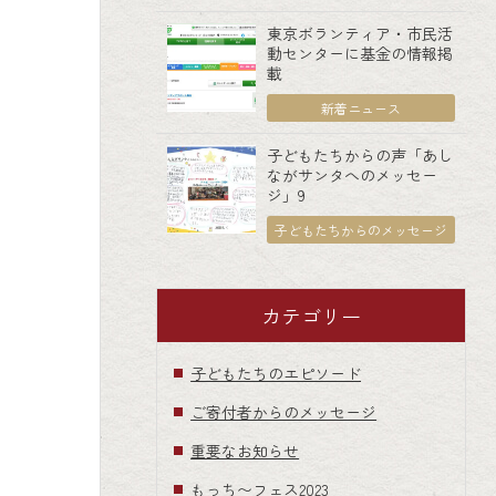
東京ボランティア・市民活
動センターに基金の情報掲
載
新着ニュース
子どもたちからの声「あし
ながサンタへのメッセー
ジ」9
子どもたちからのメッセージ
カテゴリー
子どもたちのエピソード
ご寄付者からのメッセージ
重要なお知らせ
もっち〜フェス2023