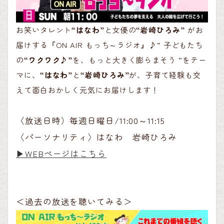
お笑いタレント
“はなわ”
と女優の
“岩崎ひろみ”
がお
届けする『ON AIR もっち～ラジオ』♪” 子どもたち
の
“ワクワク♪”
を、もっと大きく膨らまそう ”をテー
マに、
“はなわ”
と
“岩崎ひろみ”
が、子育て経験も交
えて面白おかしく元気にお届けします！
〈放送日時）毎週日曜日/11:00～11:15
〈パーソナリティ〉はなわ 岩崎ひろみ
▶︎WEBページはこちら
＜過去の放送を聴いてみる＞