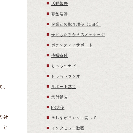
活動報告
募金活動
企業との取り組み（CSR）
子どもたちからのメッセージ
ボランティアサポート
遺贈寄付
もっち〜ナビ
もっち〜ラジオ
て、
サポート基金
集計報告
PR大使
の社
あしながサンタに関して
）と
インタビュー動画