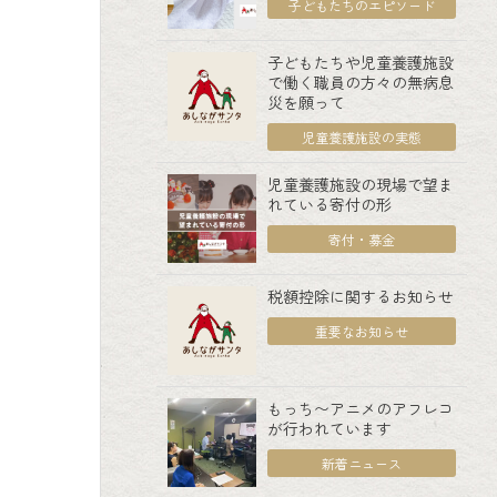
子どもたちのエピソード
子どもたちや児童養護施設
で働く職員の方々の無病息
災を願って
児童養護施設の実態
児童養護施設の現場で望ま
れている寄付の形
寄付・募金
税額控除に関するお知らせ
重要なお知らせ
もっち〜アニメのアフレコ
が行われています
新着ニュース