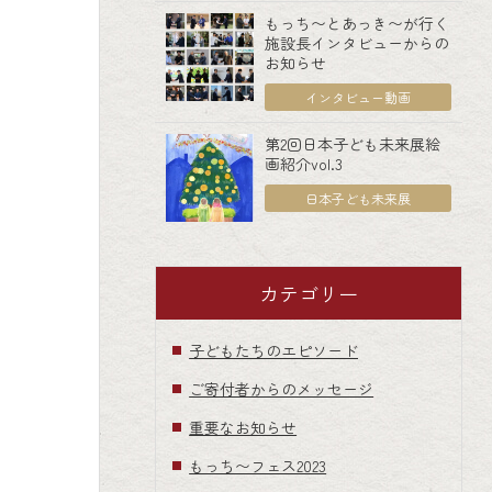
もっち〜とあっき〜が行く
施設長インタビューからの
お知らせ
インタビュー動画
第2回日本子ども未来展絵
画紹介vol.3
日本子ども未来展
カテゴリー
子どもたちのエピソード
ご寄付者からのメッセージ
重要なお知らせ
もっち〜フェス2023