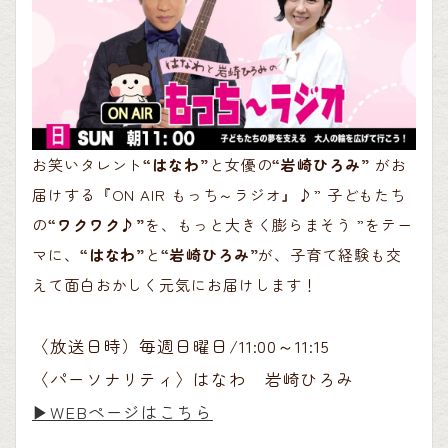
お笑いタレント
“はなわ”
と女優の
“岩崎ひろみ”
がお
届けする『ON AIR もっち～ラジオ』♪” 子どもたち
の
“ワクワク♪”
を、もっと大きく膨らまそう ”をテー
マに、
“はなわ”
と
“岩崎ひろみ”
が、子育て経験も交
えて面白おかしく元気にお届けします！
〈放送日時）毎週日曜日/11:00～11:15
〈パーソナリティ〉はなわ 岩崎ひろみ
▶︎WEBページはこちら