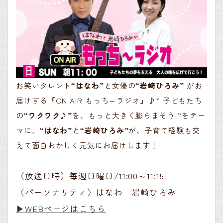
お笑いタレント
“はなわ”
と女優の
“岩崎ひろみ”
がお
届けする『ON AIR もっち～ラジオ』♪” 子どもたち
の
“ワクワク♪”
を、もっと大きく膨らまそう ”をテー
マに、
“はなわ”
と
“岩崎ひろみ”
が、子育て経験も交
えて面白おかしく元気にお届けします！
〈放送日時）毎週日曜日/11:00～11:15
〈パーソナリティ〉はなわ 岩崎ひろみ
▶︎WEBページはこちら