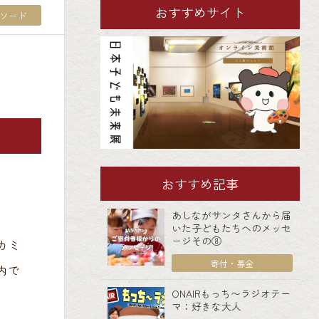
おすすめサイト
ソード
おすすめ記事
あしながサンタさんから届
いた子どもたちへのメッセ
ージその⑧
カミ
寄付・募金
内で
ONAIRもっち〜ラジオテー
マ：好きな大人