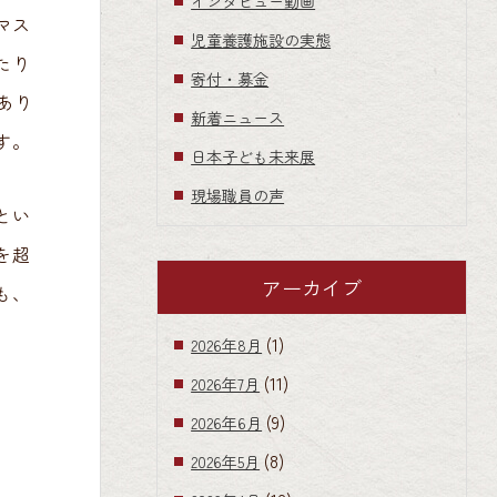
インタビュー動画
マス
児童養護施設の実態
たり
寄付・募金
あり
新着ニュース
す。
日本子ども未来展
現場職員の声
とい
を超
アーカイブ
も、
(1)
2026年8月
(11)
2026年7月
(9)
2026年6月
(8)
2026年5月