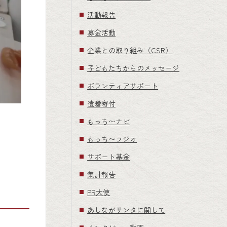
活動報告
募金活動
企業との取り組み（CSR）
子どもたちからのメッセージ
ボランティアサポート
遺贈寄付
もっち〜ナビ
もっち〜ラジオ
サポート基金
集計報告
PR大使
あしながサンタに関して