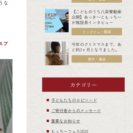
うな
【こどものうち八栄寮動画
公開】あっき〜ともっち〜
が施設長インタビュー
インタビュー動画
スプ
今年のクリスマスまで、あ
と約3ヶ月となりました。
寄付・募金
カテゴリー
子どもたちのエピソード
ご寄付者からのメッセージ
重要なお知らせ
もっち〜フェス2023