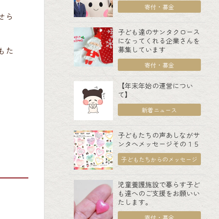
寄付・募金
せら
子ども達のサンタクロース
になってくれる企業さんを
募集しています
もた
寄付・募金
【年末年始の運営につい
て】
新着ニュース
子どもたちの声あしながサ
ンタへメッセージその１５
子どもたちからのメッセージ
児童養護施設で暮らす子ど
も達へのご支援をお願いい
たします。
寄付・募金