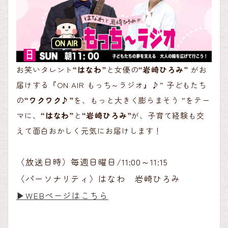
お笑いタレント
“はなわ”
と女優の
“岩崎ひろみ”
がお
届けする『ON AIR もっち～ラジオ』♪” 子どもたち
の
“ワクワク♪”
を、もっと大きく膨らまそう ”をテー
マに、
“はなわ”
と
“岩崎ひろみ”
が、子育て経験も交
えて面白おかしく元気にお届けします！
〈放送日時）毎週日曜日/11:00～11:15
〈パーソナリティ〉はなわ 岩崎ひろみ
▶︎WEBページはこちら