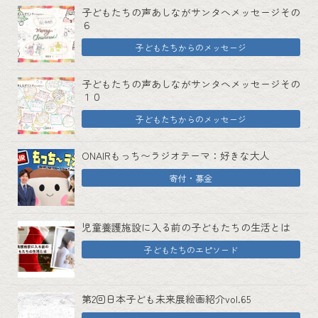
子どもたちの声あしながサンタへメッセージその
６
子どもたちからのメッセージ
子どもたちの声あしながサンタへメッセージその
１０
子どもたちからのメッセージ
ONAIRもっち〜ラジオテーマ：好きな大人
寄付・募金
児童養護施設に入る前の子どもたちの生活とは
子どもたちのエピソード
第2回日本子ども未来展絵画紹介vol.65