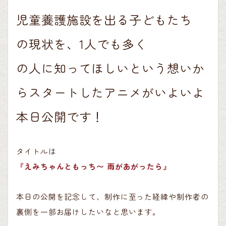
児
童
養
護
施
設
を
出
る
子
どもたち
の
現
状
を
、
1
人
でも
多
く
の
人
に
知
ってほしいという
想
いか
らスタ
ー
トしたアニメがいよいよ
本日公開です！
タイトルは
『えみちゃんともっち〜 雨があがったら』
本日の公開を記念して、制作に至った経緯や制作者の
裏側を一部お届けしたいなと思います。