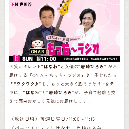
お笑いタレント
“はなわ”
と女優の
“岩崎ひろみ”
がお
届けする『ON AIR もっち～ラジオ』♪” 子どもたち
の
“ワクワク♪”
を、もっと大きく膨らまそう ”をテー
マに、
“はなわ”
と
“岩崎ひろみ”
が、子育て経験も交
えて面白おかしく元気にお届けします！
〈放送日時）毎週日曜日/11:00～11:15
〈パーソナリティ〉はなわ 岩崎ひろみ