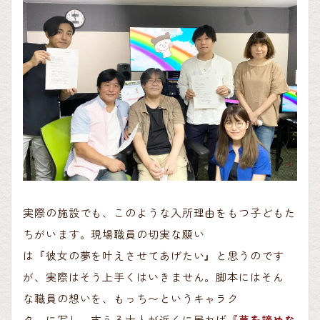
実際
の
施
設
でも
、
このような
入
所
理由
をもつ
子
どもた
ちがいます
。
現
場職
員
の
切
実
な
願
い
は
『
彼
女
の
夢
を
叶
えさせてあげたい
』
と
思
うのです
が
、
実際
はそう
上手
くはいきません
。
脚
本
にはそん
な
職
員
の
想
いを
、
もっち
〜
というキャラク
タ
ー
に
写
し
、
支
える
大
人
が
近
くに
居
れば
『
夢
を
諦
めな