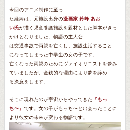
今
回
のアニメ
制
作
に
至
っ
た
経
緯
は
、
元
施
設
出
身
の
漫
画家
鈴
峰
あお
い
氏
が
描
く
児
童
養
護
施
設
を
題
材
とした
脚
本
がきっ
かけとなりました
。物語の主人公
は
交
通
事
故
で
両
親
を
亡
くし
、
施
設生
活
すること
に
なってしまった
中
学
生
の
女
の
子です
。
亡
くなった
両
親
のためにヴァイオリニストを
夢
み
ていました
が
、
金
銭
的
な
理由
により
夢
を
諦
め
る
決
意
をします
。
そこに
現
れたのが
宇
宙
からやってきた
『
もっ
ち
〜』
です
。
女
の
子
がもっち
〜
と
出
会
ったことに
より
彼
女
の
未
来
が
変
わる
物
語
です
。