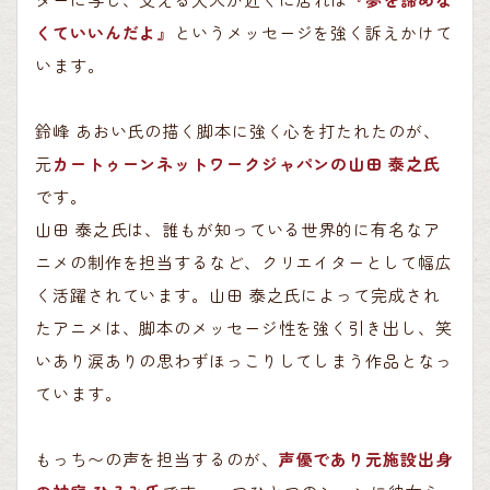
くていいんだよ
』
というメッセ
ー
ジを
強
く
訴
えかけて
います
。
鈴峰 あおい氏の描く脚本に強く心を打たれたのが、
元
カートゥーンネットワークジャパンの山田 泰之氏
です。
山田 泰之氏は、誰もが知っている世界的に有名なア
ニメの制作を担当するなど、クリエイターとして幅広
く活躍されています。山田 泰之氏によって完成され
たアニメは、脚本のメッセージ性を強く引き出し、笑
いあり涙ありの思わずほっこりしてしまう作品となっ
ています。
もっち〜の声を担当するのが、
声優であり元施設出身