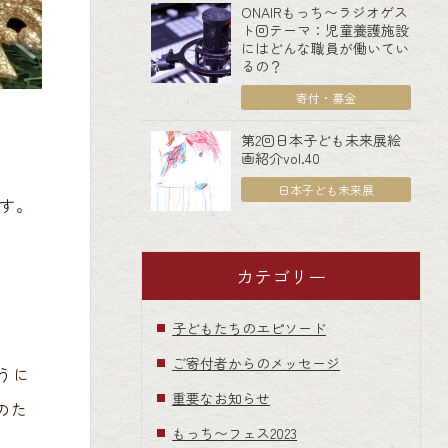
ONAIRもっち〜ラジオゲス
ト回テーマ：児童養護施設
にはどんな職員が働いてい
るの？
寄付・募金
第2回日本子ども未来展絵
画紹介vol.40
日本子ども未来展
す。
カテゴリー
子どもたちのエピソード
ご寄付者からのメッセージ
うに
重要なお知らせ
のた
もっち〜フェス2023