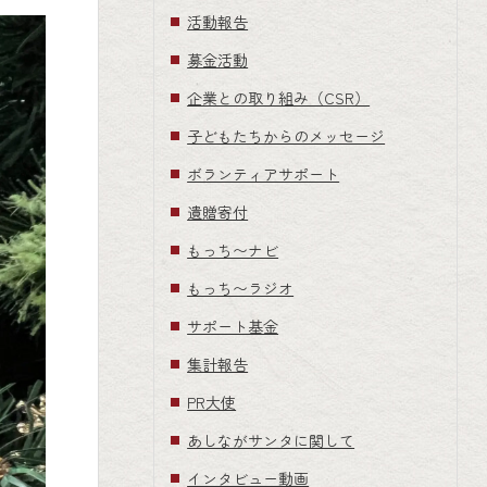
活動報告
募金活動
企業との取り組み（CSR）
子どもたちからのメッセージ
ボランティアサポート
遺贈寄付
もっち〜ナビ
もっち〜ラジオ
サポート基金
集計報告
PR大使
あしながサンタに関して
インタビュー動画