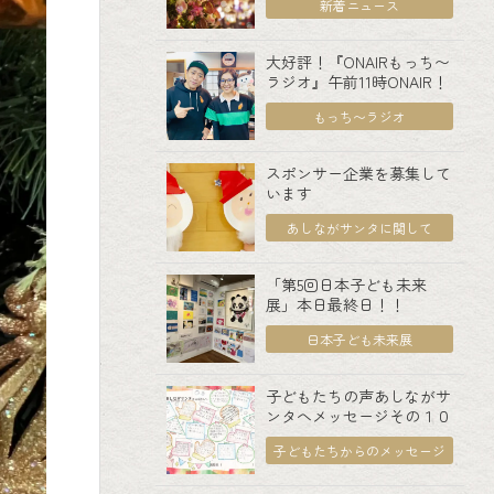
新着ニュース
大好評！『ONAIRもっち〜
ラジオ』午前11時ONAIR！
もっち〜ラジオ
スポンサー企業を募集して
います
あしながサンタに関して
「第5回日本子ども未来
展」本日最終日！！
日本子ども未来展
子どもたちの声あしながサ
ンタへメッセージその１０
子どもたちからのメッセージ