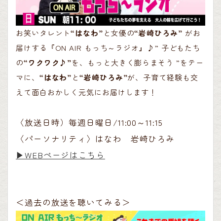
お笑いタレント
“はなわ”
と女優の
“岩崎ひろみ”
がお
届けする『ON AIR もっち～ラジオ』♪” 子どもたち
の
“ワクワク♪”
を、もっと大きく膨らまそう ”をテー
マに、
“はなわ”
と
“岩崎ひろみ”
が、子育て経験も交
えて面白おかしく元気にお届けします！
〈放送日時）毎週日曜日/11:00～11:15
〈パーソナリティ〉はなわ 岩崎ひろみ
▶︎WEBページはこちら
＜過去の放送を聴いてみる＞