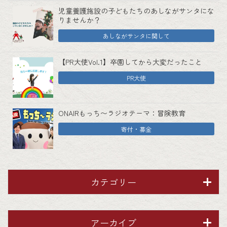
児童養護施設の子どもたちのあしながサンタにな
りませんか？
あしながサンタに関して
【PR大使Vol.1】卒園してから大変だったこと
PR大使
ONAIRもっち〜ラジオテーマ：冒険教育
寄付・募金
カテゴリー
アーカイブ