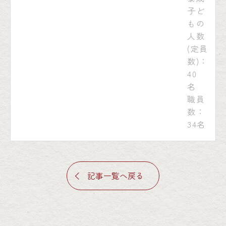
子ど
もの
人数
(定員
数)：
40
名
職員
数：
34名
記事一覧へ戻る