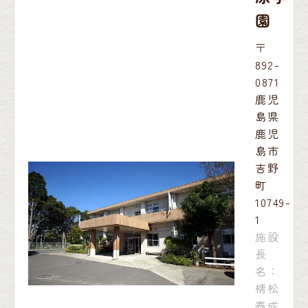
園
〒
892-
0871
鹿児
島県
鹿児
島市
吉野
町
10749-
1
施設
長
名：
棈松
泰成