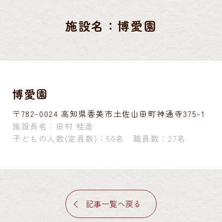
施設名：博愛園
博愛園
〒782-0024 高知県香美市土佐山田町神通寺375-1
施設長名：田村 桂造
子どもの人数(定員数)：50名 職員数：27名
記事一覧へ戻る