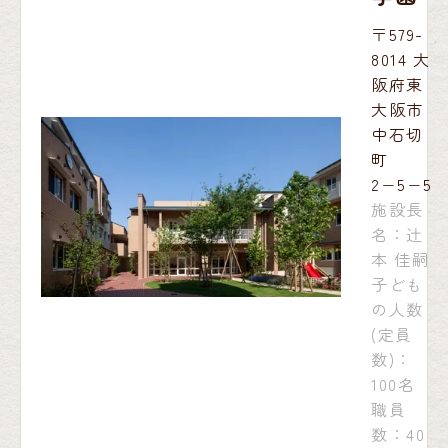
〒579-
8014 大
阪府東
大阪市
中石切
町
2−5−5
施設長
名：辻
本 佳嗣
子ども
の人数
(定員
数)：
100名
職員
数：40