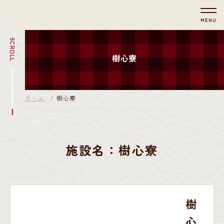
MENU
SCROLL
樹心寮
ホーム
樹心寮
施設名：樹心寮
樹
心