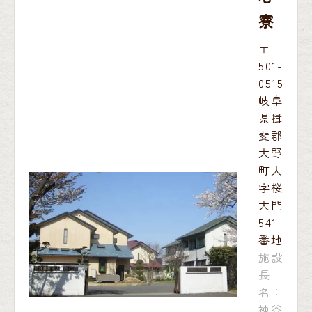
寮
〒
501-
0515
岐阜
県揖
斐郡
大野
町大
字桜
大門
541
番地
施設
長
名：
神谷