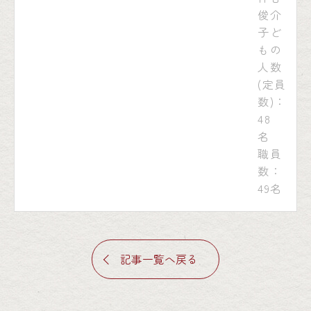
俊介
子ど
もの
人数
(定員
数)：
48
名
職員
数：
49名
記事一覧へ戻る