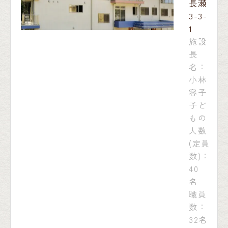
長瀬
3-3-
1
施設
長
名：
小林
容子
子ど
もの
人数
(定員
数)：
40
名
職員
数：
32名