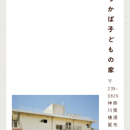
か
ば
子
ど
も
の
家
〒
239-
0826
神奈
川県
横須
賀市