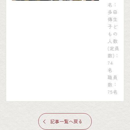
名：
多田
傳生
子ど
もの
人数
(定員
数)：
74
名
職員
数：
75名
記事一覧へ戻る