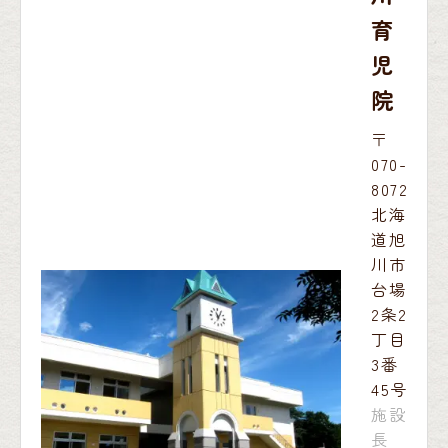
育
児
院
〒
070-
8072
北海
道旭
川市
台場
2条2
丁目
3番
45号
施設
長