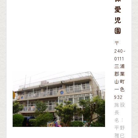
愛
児
園
〒
240-
0111
三浦
郡葉
山町
一色
932
施設
長
名：
平野
雅巳