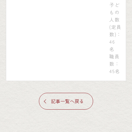
子ど
もの
人数
(定員
数)：
46
名
職員
数：
45名
記事一覧へ戻る