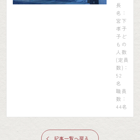
長
名：
宮下
孝子
子ど
もの
人数
(定員
数)：
52
名
職員
数：
44名
記事一覧へ戻る