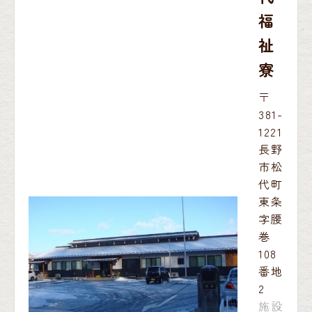
福
祉
寮
〒
381-
1221
長野
市松
代町
東条
字腰
巻
108
番地
2
施設