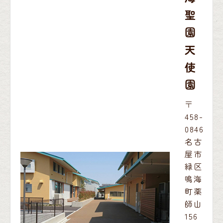
聖
園
天
使
園
〒
458-
0846
名古
屋市
緑区
鳴海
町薬
師山
156