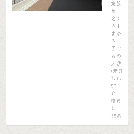
施設
長
名：
内山
まゆ
み
子ど
もの
人数
(定員
数)：
57
名
職員
数：
35名