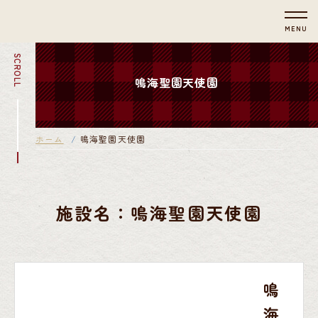
MENU
SCROLL
鳴海聖園天使園
ホーム
鳴海聖園天使園
施設名：鳴海聖園天使園
鳴
海