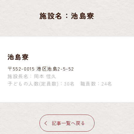
施設名：池島寮
池島寮
〒552-0015 港区池島2-5-52
施設長名：岡本 佳久
子どもの人数(定員数)：30名 職員数：24名
記事一覧へ戻る