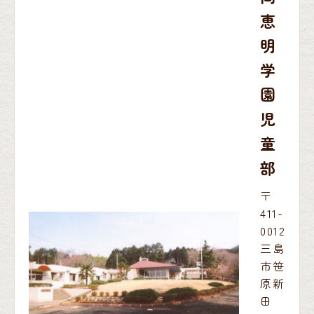
恵
明
学
園
児
童
部
〒
411-
0012
三島
市笹
原新
田