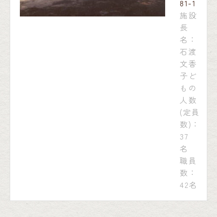
81-1
施設
長
名：
石渡
文香
子ど
もの
人数
(定員
数)：
37
名
職員
数：
42名