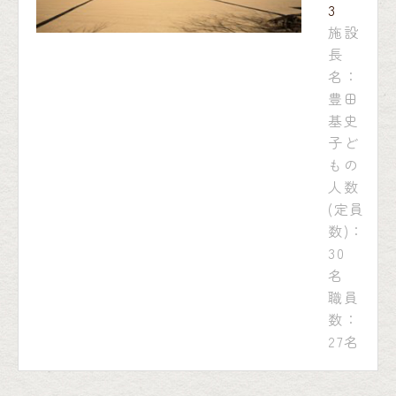
3
施設
長
名：
豊田
基史
子ど
もの
人数
(定員
数)：
30
名
職員
数：
27名