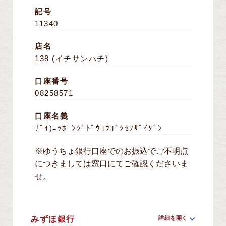
記号
11340
店名
138 (イチサンハチ)
口座番号
08258571
口座名義
ｻﾞｲ)ﾆｯﾎﾟﾝｼﾞﾄﾞｳﾖｳｺﾞｼｾﾂｻﾞｲﾀﾞﾝ
※ゆうちょ銀行口座でのお振込でご不明点
につきましては窓口にてご確認くださいま
せ。
みずほ銀行