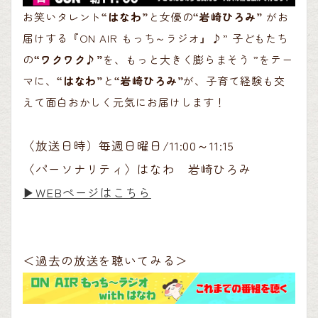
お笑いタレント
“はなわ”
と女優の
“岩崎ひろみ”
がお
届けする『ON AIR もっち～ラジオ』♪” 子どもたち
の
“ワクワク♪”
を、もっと大きく膨らまそう ”をテー
マに、
“はなわ”
と
“岩崎ひろみ”
が、子育て経験も交
えて面白おかしく元気にお届けします！
〈放送日時）毎週日曜日/11:00～11:15
〈パーソナリティ〉はなわ 岩崎ひろみ
▶︎WEBページはこちら
＜過去の放送を聴いてみる＞