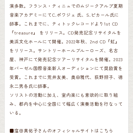
演多数。フランス・ティニュでのムジークアルプ夏期
音楽アカデミーにてC.ポワジェ 氏、S.ピカール氏に
師事。これまでに、ティトックレコードより1st CD
『treasure』 をリリース。CD発売記念リサイタルを
美浜文化ホールにて開催。2022年秋、2nd CD『虹』
をリリース。サントリーホールブルーローズ、名古
屋、神戸にて発売記念ツアーリサイタルを開催。2023
年バーゼル国際音楽新人オーディションにて奨励賞を
受賞。これまでに荒井友美、奥田雅代、荻野照子、徳
永二男各氏に師事。
ソリストの活動に加え、室内楽にも意欲的に取り組
み、都内を中心に全国にて幅広く演奏活動を行なって
いる。
■窪田真佑子さんのオフィシャルサイトはこちら